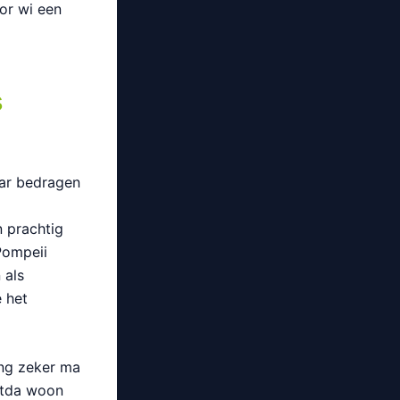
or wi een
s
aar bedragen
n prachtig
Pompeii
 als
e het
ang zeker ma
totda woon