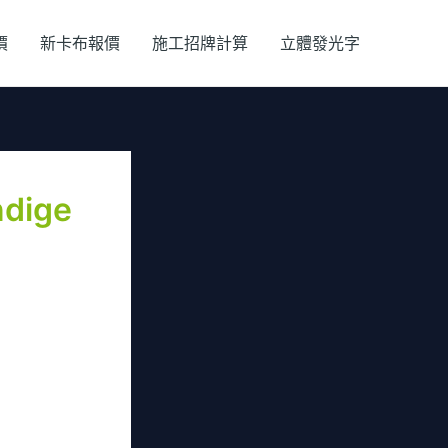
價
新卡布報價
施工招牌計算
立體發光字
ndige