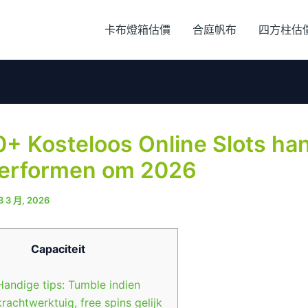
卡布燈箱估價
合庭帆布
四方柱估
0+ Kosteloos Online Slots ha
Performen om 2026
3 3 月, 2026
Capaciteit
Handige tips: Tumble indien
krachtwerktuig, free spins gelijk