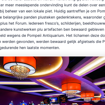
er meer meeslepende ondervinding kunt de delen over een
bij beheer van een lokale piet. Huidig aantreffen je om Pom
de belangrijke panden plusteken gedenktekens, waaronder g
 plus het Forum. Iedereen fresco’s, schilderijen, beeldhouw
 andere kunstwerken plu artefacten ben bewaard gebleven
eld wegens de Pompeii Antiquarium. Het lichamen deze do
 werden gevonden, werden bewaard gelijk afgietsels die 
gedurende hen laatste momenten.