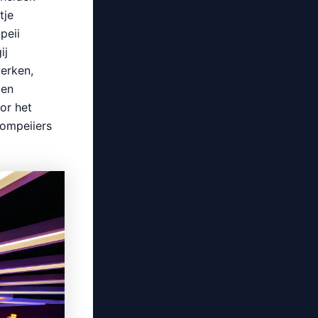
tje
peii
ij
werken,
 en
or het
Pompeiiers