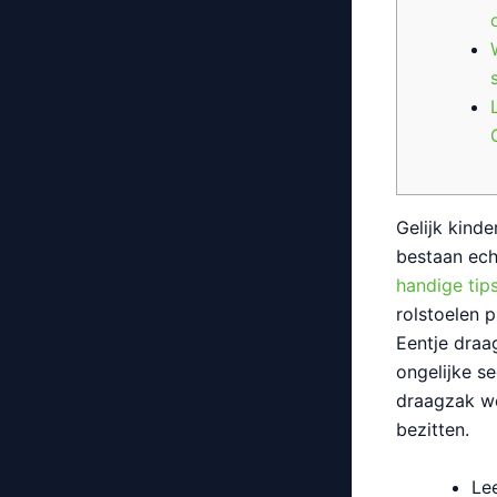
Gelijk kind
bestaan ech
handige tip
rolstoelen 
Eentje draa
ongelijke s
draagzak we
bezitten.
Le