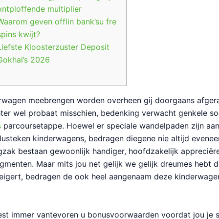
ontploffende multiplier
Waarom geven offlin bank’su fre
spins kwijt?
Liefste Kloosterzuster Deposit
Gokhal’s 2026
erwagen meebrengen worden overheen gij doorgaans afgera
ter wel probaat misschien, bedenking verwacht genkele so
s
parcoursetappe. Hoewel er speciale wandelpaden zijn aa
plusteken kinderwagens, bedragen diegene nie altijd evenee
gzak bestaan gewoonlijk handiger, hoofdzakelijk appreciër
egmenten.
Maar mits jou net gelijk we gelijk dreumes hebt 
igert, bedragen de ook heel aangenaam deze kinderwagen 
est immer vantevoren u bonusvoorwaarden voordat jou je s