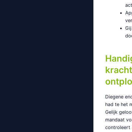
act
App
ve
Gi
do
Handig
kracht
ontplo
Diegene eno
had te het 
Gelijk gelo
mandaat voo
controleert