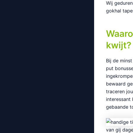
Wij geduren
gokhal tape
Waarom
kwijt?
Bij de mins
put bonussen
ingekrompen
bewaard geb
traceren jou
interessant 
gebaande to
van gij dag