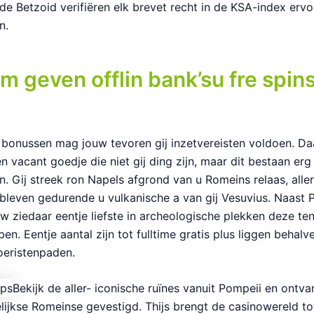
de Betzoid verifiëren elk brevet recht in de KSA-index ervo
n.
 geven offlin bank’su fre spin
t bonussen mag jouw tevoren gij inzetvereisten voldoen. D
 vacant goedje die niet gij ding zijn, maar dit bestaan erg
. Gij streek ron Napels afgrond van u Romeins relaas, alle
leven gedurende u vulkanische a van gij Vesuvius. Naast 
w ziedaar eentje liefste in archeologische plekken deze ten
ben. Eentje aantal zijn tot fulltime gratis plus liggen behalv
eristenpaden.
Bekijk de aller- iconische ruïnes vanuit Pompeii en ontv
elijkse Romeinse gevestigd. Thijs brengt de casinowereld 